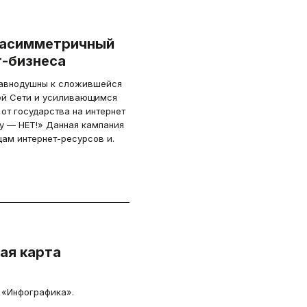
 асимметричный
т-бизнеса
равнодушны к сложившейся
ей Сети и усиливающимся
 от государства на интернет
ку — НЕТ!» Данная кампания
ам интернет-ресурсов и.
ая карта
 «Инфографика».