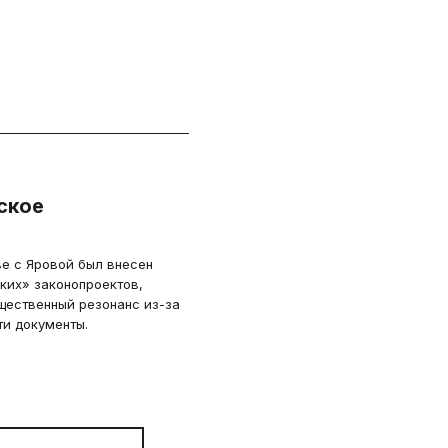
ское
ве с Яровой был внесен
ких» законопроектов,
бщественный резонанс из-за
ти документы.