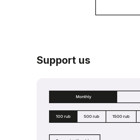
Support us
Monthly
100 rub
500 rub
1500 rub