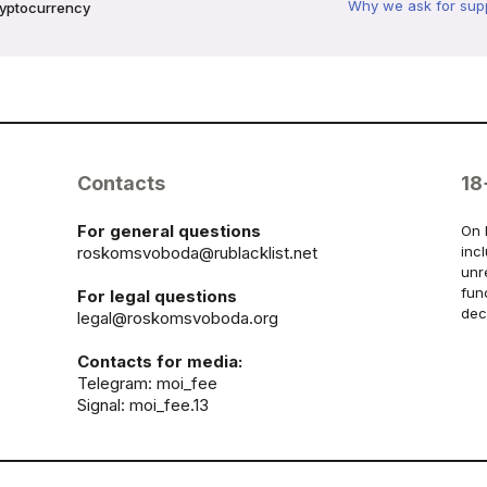
Why we ask for sup
ryptocurrency
Contacts
18
For general questions
On 
roskomsvoboda@rublacklist.net
inc
unr
fun
For legal questions
dec
legal@roskomsvoboda.org
Contacts for media:
Telegram:
moi_fee
Signal: moi_fee.13