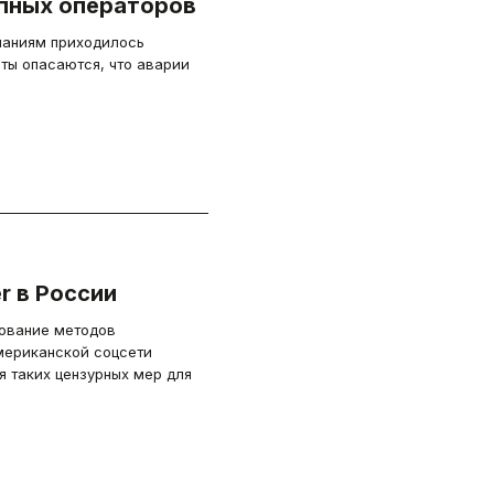
упных операторов
паниям приходилось
ты опасаются, что аварии
r в России
ование методов
мериканской соцсети