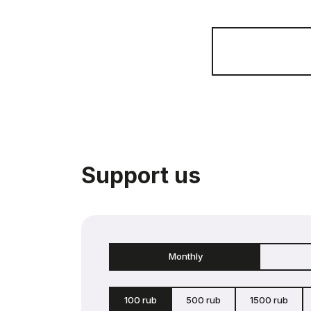
Support us
Monthly
100 rub
500 rub
1500 rub