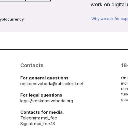
work on digital 
Why we ask for sup
ryptocurrency
Contacts
18
For general questions
On 
roskomsvoboda@rublacklist.net
inc
unr
fun
For legal questions
dec
legal@roskomsvoboda.org
Contacts for media:
Telegram:
moi_fee
Signal: moi_fee.13