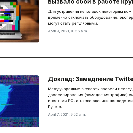
вызвало сбои в работе кр
Для устранения неполадок некоторым ком
временно отключать оборудование, экспер
могут стать регулярными.
April 9, 2021, 10:56 a.m.
Доклад: Замедление Twitte
Международные эксперты провели исслед
дросселирования (замедления трафика) а
властями РФ, а также оценили последствия таких цензурных мер для
Рунета.
April 7, 2021, 9:52 a.m.