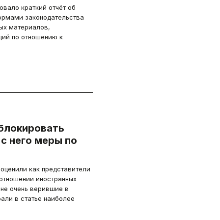
вало краткий отчёт об
ормами законодательства
ых материалов,
ций по отношению к
блокировать
 с него меры по
оценили как представители
 отношении иностранных
 не очень верившие в
рали в статье наиболее