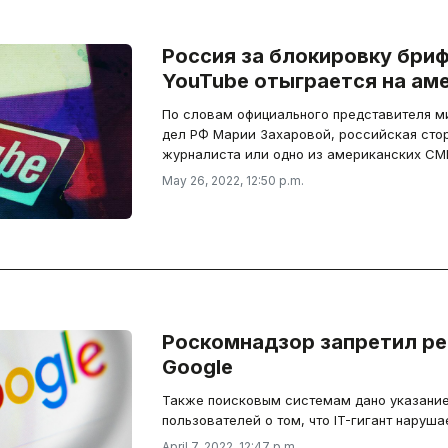
Россия за блокировку бри
YouTube отыграется на ам
По словам официального представителя м
дел РФ Марии Захаровой, российская сто
журналиста или одно из американских СМ
May 26, 2022, 12:50 p.m.
Роскомнадзор запретил р
Google
Также поисковым системам дано указани
пользователей о том, что IT-гигант наруша
April 7, 2022, 12:47 p.m.