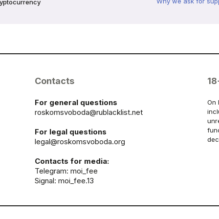
Why we ask for sup
ryptocurrency
Contacts
18
For general questions
On 
roskomsvoboda@rublacklist.net
inc
unr
fun
For legal questions
dec
legal@roskomsvoboda.org
Contacts for media:
Telegram:
moi_fee
Signal: moi_fee.13