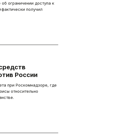
об ограничении доступа к
 «фактически получил
 средств
отив России
та при Роскомнадзоре, где
зисы относительно
анстве.