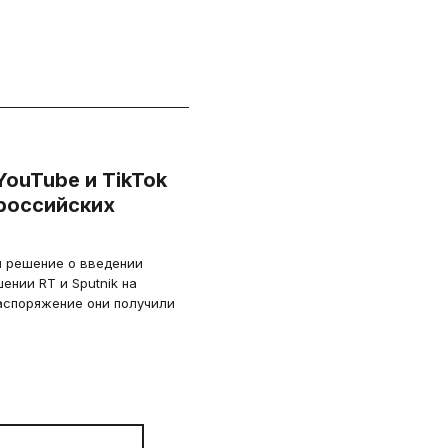
ouTube и TikTok
российских
и решение о введении
ении RT и Sputnik на
аспоряжение они получили