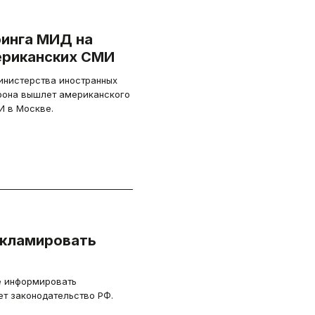
финга МИД на
ериканских СМИ
инистерства иностранных
рона вышлет американского
И в Москве.
екламировать
е информировать
ет законодательство РФ.