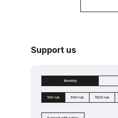
Support us
Monthly
100 rub
500 rub
1500 rub
Support with rubles