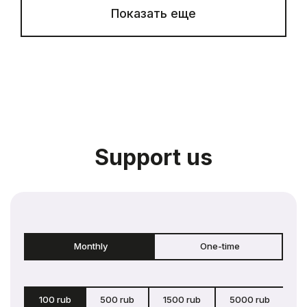
Показать еще
Support us
Monthly
One-time
100 rub
500 rub
1500 rub
5000 rub
c