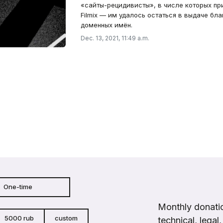
«сайты-рецидивисты», в числе которых прис
Filmix — им удалось остаться в выдаче бл
доменных имён.
Dec. 13, 2021, 11:49 a.m.
One-time
Monthly donatio
5000 rub
custom
technical, legal