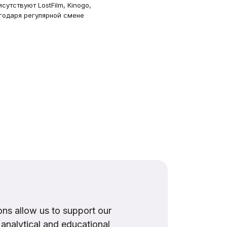
утствуют LostFilm, Kinogo,
агодаря регулярной смене
ns allow us to support our
, analytical and educational