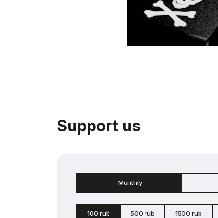
Support us
Monthly
100 rub
500 rub
1500 rub