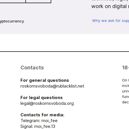
work on digital 
Why we ask for sup
ryptocurrency
Contacts
18
For general questions
On 
roskomsvoboda@rublacklist.net
inc
unr
fun
For legal questions
dec
legal@roskomsvoboda.org
Contacts for media:
Telegram:
moi_fee
Signal: moi_fee.13