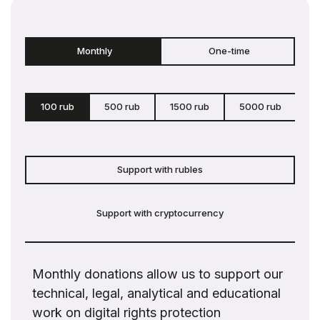
Monthly
One-time
100 rub
500 rub
1500 rub
5000 rub
c
Support with rubles
Support with cryptocurrency
Monthly donations allow us to support our
technical, legal, analytical and educational
work on digital rights protection