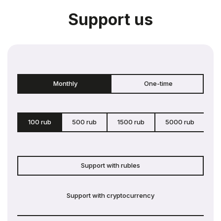
Support us
Monthly
One-time
100 rub
500 rub
1500 rub
5000 rub
c
Support with rubles
Support with cryptocurrency