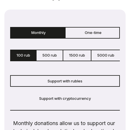
Monthly
One-time
100 rub
500 rub
1500 rub
5000 rub
c
Support with rubles
Support with cryptocurrency
Monthly donations allow us to support our