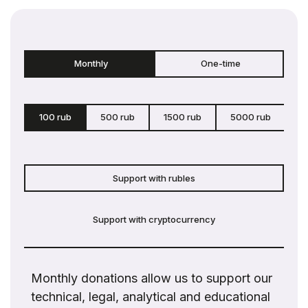
Monthly
One-time
100 rub
500 rub
1500 rub
5000 rub
c
Support with rubles
Support with cryptocurrency
Monthly donations allow us to support our
technical, legal, analytical and educational