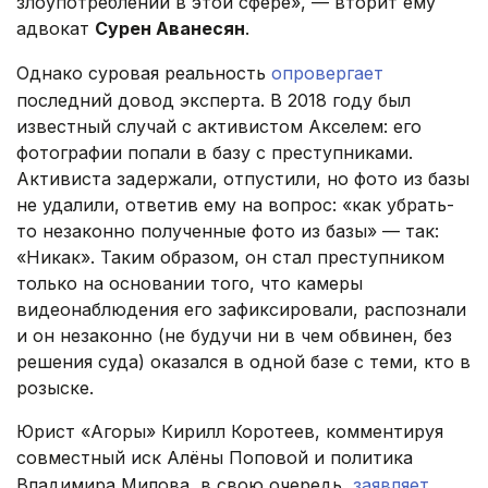
злоупотреблений в этой сфере», — вторит ему
адвокат
Сурен Аванесян
.
Однако суровая реальность
опровергает
последний довод эксперта. В 2018 году был
известный случай с активистом Акселем: его
фотографии попали в базу с преступниками.
Активиста задержали, отпустили, но фото из базы
не удалили, ответив ему на вопрос: «как убрать-
то незаконно полученные фото из базы» — так:
«Никак». Таким образом, он стал преступником
только на основании того, что камеры
видеонаблюдения его зафиксировали, распознали
и он незаконно (не будучи ни в чем обвинен, без
решения суда) оказался в одной базе с теми, кто в
розыске.
Юрист «Агоры» Кирилл Коротеев, комментируя
совместный иск Алёны Поповой и политика
Владимира Милова, в свою очередь,
заявляет
,