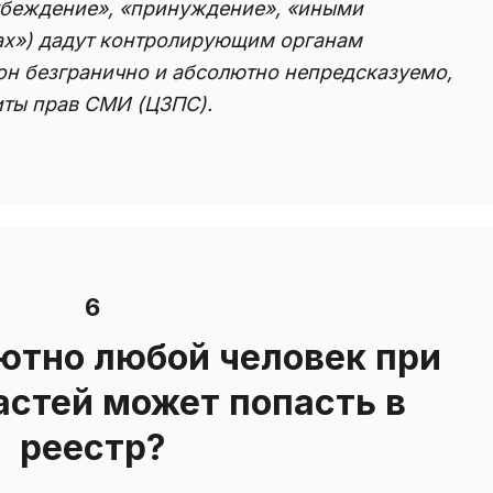
беждение», «принуждение», «иными
ах») дадут контролирующим органам
он безгранично и абсолютно непредсказуемо,
иты прав СМИ (ЦЗПС).
6
лютно любой человек при
астей может попасть в
реестр?