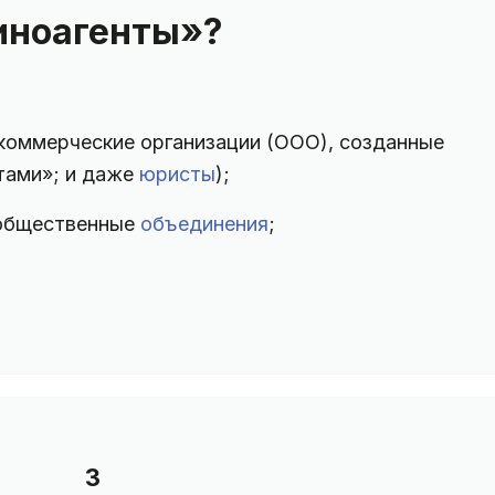
иноагенты»?
 коммерческие организации (ООО), созданные
тами»; и даже
юристы
);
 общественные
объединения
;
3