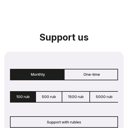
Support us
Monthly
One-time
100 rub
500 rub
1500 rub
5000 rub
c
Support with rubles