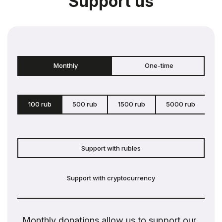
Support us
Monthly
One-time
100 rub
500 rub
1500 rub
5000 rub
c
Support with rubles
Support with cryptocurrency
Monthly donations allow us to support our