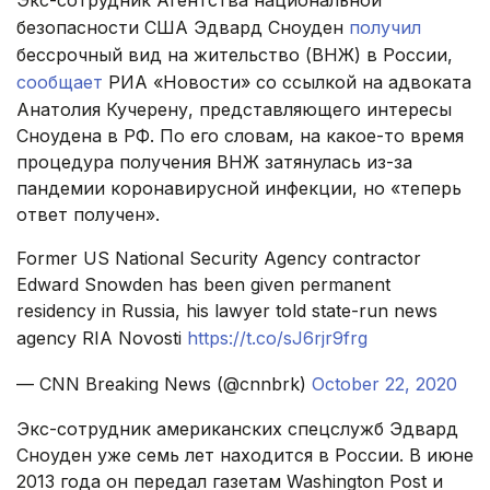
Экс-сотрудник Агентства национальной
безопасности США Эдвард Сноуден
получил
бессрочный вид на жительство (ВНЖ) в России,
сообщает
РИА «Новости» со ссылкой на адвоката
Анатолия Кучерену, представляющего интересы
Сноудена в РФ. По его словам, на какое-то время
процедура получения ВНЖ затянулась из-за
пандемии коронавирусной инфекции, но «теперь
ответ получен».
Former US National Security Agency contractor
Edward Snowden has been given permanent
residency in Russia, his lawyer told state-run news
agency RIA Novosti
https://t.co/sJ6rjr9frg
— CNN Breaking News (@cnnbrk)
October 22, 2020
Экс-сотрудник американских спецслужб Эдвард
Сноуден уже семь лет находится в России. В июне
2013 года он передал газетам Washington Post и