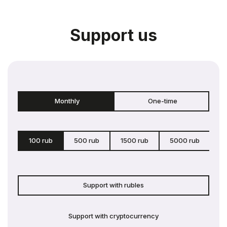
Support us
Monthly
One-time
100 rub
500 rub
1500 rub
5000 rub
c
Support with rubles
Support with cryptocurrency