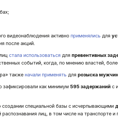
бах;
ого видеонаблюдения активно
применялись
для
ус
ия после акций.
 лиц
стала использоваться
для
превентивных зад
твенных событий, когда, по мнению властей, боле
ра» также
начали применять
для
розыска мужчин
 зафиксировали как минимум
595 задержаний
с 
о создании специальной базы с исчерпывающими
д
 распознавания лиц, в том числе на транспорте и 