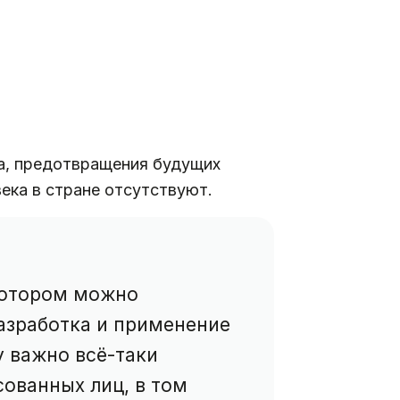
а, предотвращения будущих
века в стране отсутствуют.
 котором можно
азработка и применение
у важно всё-таки
сованных лиц, в том