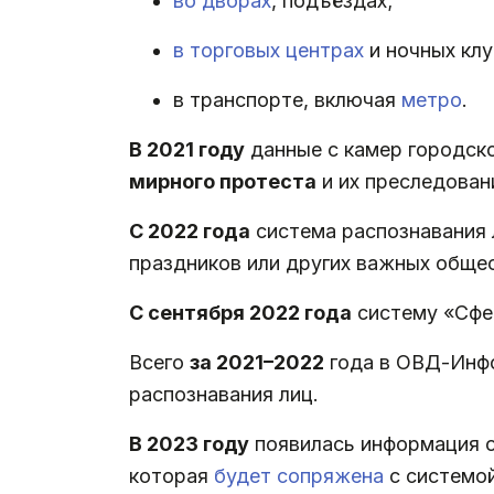
во дворах
, подъёздах;
в торговых центрах
и ночных клу
в транспорте, включая
метро
.
В 2021 году
данные с камер городск
мирного протеста
и их преследован
С 2022 года
система распознавания
праздников или других важных общес
С сентября 2022 года
систему «Сфе
Всего
за 2021–2022
года в ОВД-Инфо
распознавания лиц.
В 2023 году
появилась информация 
которая
будет сопряжена
с системой