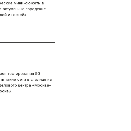
ические мини-сюжеты в
о актуальные городские
й и гостей».
азон тестирования 5G
ть такие сети в столице на
делового центра «Москва-
осквы.