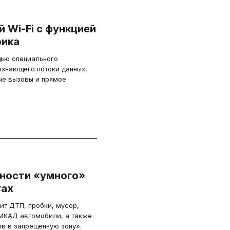
 Wi-Fi с функцией
фика
щью специального
ознающего потоки данных,
ые вызовы и прямое
ности «умного»
гах
т ДТП, пробки, мусор,
 МКАД автомобили, а также
в в запрещенную зону».