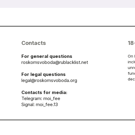
Contacts
18
For general questions
On 
roskomsvoboda@rublacklist.net
inc
unr
fun
For legal questions
dec
legal@roskomsvoboda.org
Contacts for media:
Telegram:
moi_fee
Signal: moi_fee.13