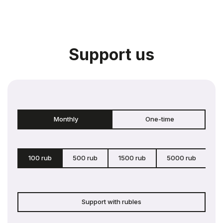
Support us
Monthly
One-time
100 rub
500 rub
1500 rub
5000 rub
c
Support with rubles