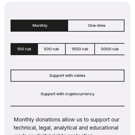
Monthly
One-time
100 rub
500 rub
1500 rub
5000 rub
c
Support with rubles
Support with cryptocurrency
Monthly donations allow us to support our
technical, legal, analytical and educational