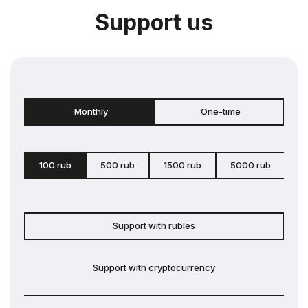
Support us
Monthly
One-time
100 rub
500 rub
1500 rub
5000 rub
c
Support with rubles
Support with cryptocurrency