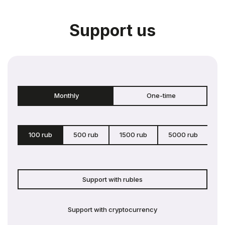
Support us
Monthly
One-time
100 rub
500 rub
1500 rub
5000 rub
c
Support with rubles
Support with cryptocurrency