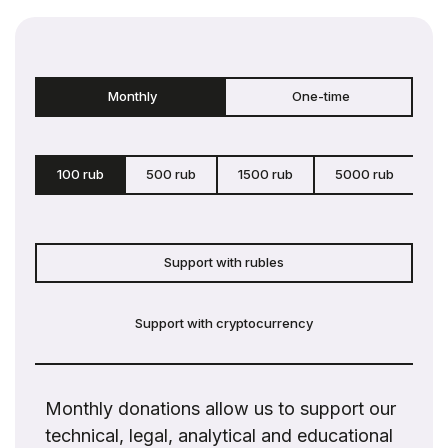
Monthly
One-time
100 rub
500 rub
1500 rub
5000 rub
c
Support with rubles
Support with cryptocurrency
Monthly donations allow us to support our
technical, legal, analytical and educational