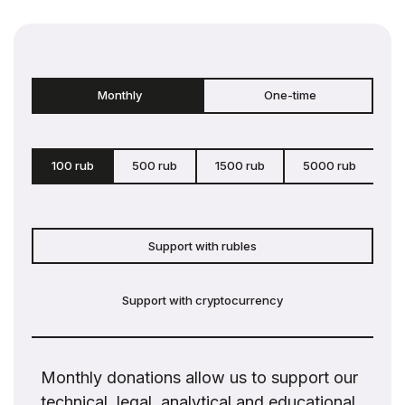
Monthly
One-time
100 rub
500 rub
1500 rub
5000 rub
c
Support with rubles
Support with cryptocurrency
Monthly donations allow us to support our
technical, legal, analytical and educational