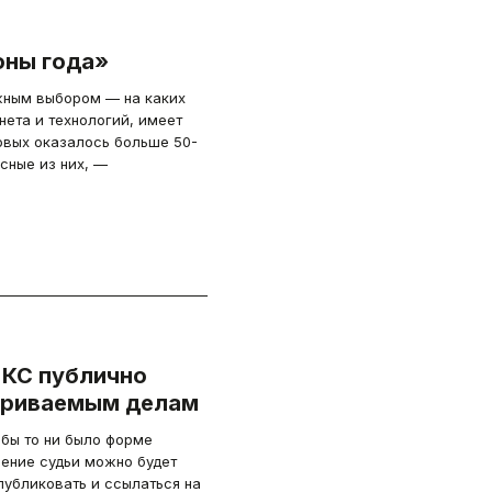
оны года»
жным выбором — на каких
ета и технологий, имеет
овых оказалось больше 50-
сные из них, —
 КС публично
триваемым делам
 бы то ни было форме
нение судьи можно будет
публиковать и ссылаться на