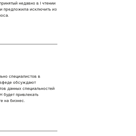
ринятый недавно в I чтении
 и предложила исключить из
оса.
льно специалистов в
овфеде обсуждают
тов данных специальностей
Н будет привлекать
е на бизнес.