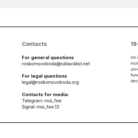
Contacts
18
For general questions
On 
roskomsvoboda@rublacklist.net
inc
unr
fun
For legal questions
dec
legal@roskomsvoboda.org
Contacts for media:
Telegram:
moi_fee
Signal: moi_fee.13