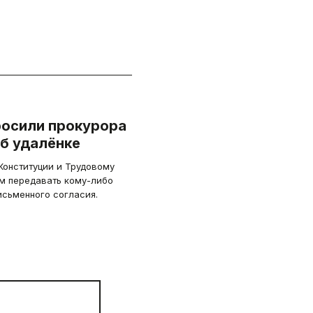
росили прокурора
б удалёнке
Конституции и Трудовому
ям передавать кому-либо
исьменного согласия.