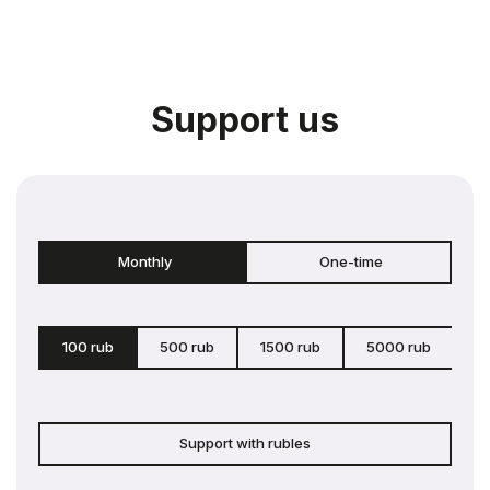
Support us
Monthly
One-time
100 rub
500 rub
1500 rub
5000 rub
c
Support with rubles