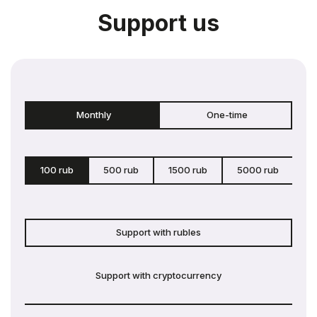
Support us
Monthly
One-time
100 rub
500 rub
1500 rub
5000 rub
c
Support with rubles
Support with cryptocurrency