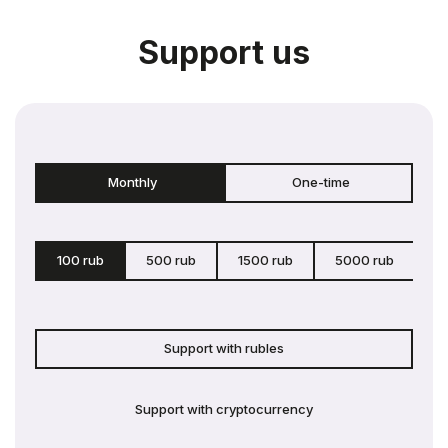
Support us
Monthly
One-time
100 rub
500 rub
1500 rub
5000 rub
c
Support with rubles
Support with cryptocurrency