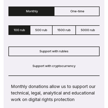
Monthly
One-time
100 rub
500 rub
1500 rub
5000 rub
c
Support with rubles
Support with cryptocurrency
Monthly donations allow us to support our
technical, legal, analytical and educational
work on digital rights protection