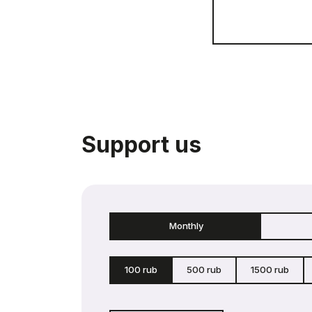
Support us
Monthly
100 rub
500 rub
1500 rub