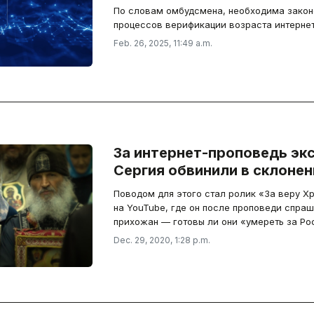
По словам омбудсмена, необходима закон
процессов верификации возраста интернет
Feb. 26, 2025, 11:49 a.m.
За интернет-проповедь эк
Сергия обвинили в склонен
Поводом для этого стал ролик «За веру Х
на YouTube, где он после проповеди спраш
прихожан — готовы ли они «умереть за Рос
Dec. 29, 2020, 1:28 p.m.