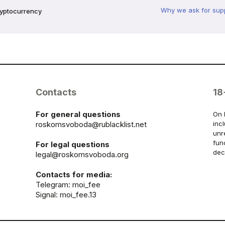
Why we ask for sup
ryptocurrency
Contacts
18
For general questions
On 
roskomsvoboda@rublacklist.net
inc
unr
fun
For legal questions
dec
legal@roskomsvoboda.org
Contacts for media:
Telegram:
moi_fee
Signal: moi_fee.13