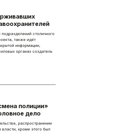
ерживавших
авоохранителей
 подразделений столичного
екта, также идёт
крытой информации,
силовых органах создатель
смена полиции»
оловное дело
ельстве, распространении
 власти, кроме этого был