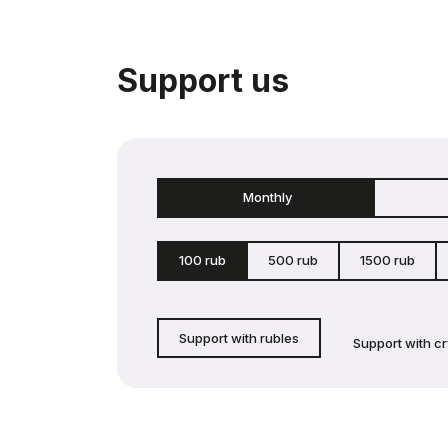
Support us
Monthly
100 rub
500 rub
1500 rub
Support with rubles
Support with c