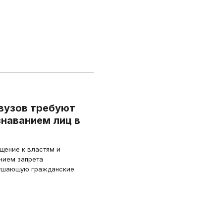
вузов требуют
знаванием лиц в
щение к властям и
анием запрета
арушающую гражданские