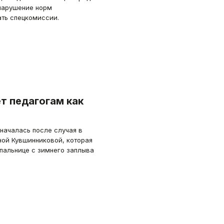
 нарушение норм
ать спецкомиссии.
 педагогам как
началась после случая в
ной Кувшинниковой, которая
упальнице с зимнего заплыва