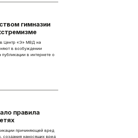
дством гимназии
экстремизме
в Центр «Э» МВД на
иняют в возбуждении
а публикации в интернете о
ало правила
сетях
икации причиняющей вред
, создания наносящих вред