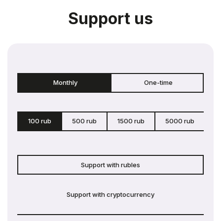
Support us
Monthly
One-time
100 rub
500 rub
1500 rub
5000 rub
c
Support with rubles
Support with cryptocurrency