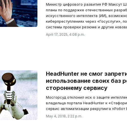
Министр цифрового развития РФ Максут 
планы по поддержке отечественных разра
искусственного интеллекта (ИИ), возможн
киберпреступлениях через «Госуслуги», п
системы проверки резюме и другие новов
April 17, 2025, 4:08 p.m.
HeadHunter не смог запрет
использование своих баз 
стороннему сервису
Мосгорсуд отклонил иск о защите интеллек
владельца портала HeadHunter к «Стафори
сервис автоматизации рекрутинга «Робот 
May 4, 2018, 2:22 p.m.