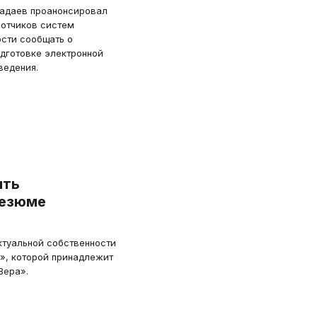
Шадаев проанонсировал
ботчиков систем
ости сообщать о
одготовке электронной
ведения.
ить
резюме
туальной собственности
», которой принадлежит
Вера».