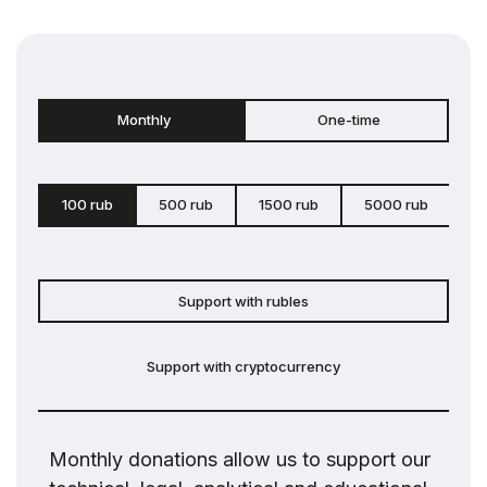
Monthly
One-time
100 rub
500 rub
1500 rub
5000 rub
c
Support with rubles
Support with cryptocurrency
Monthly donations allow us to support our