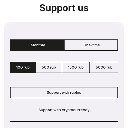
Support us
Monthly
One-time
100 rub
500 rub
1500 rub
5000 rub
c
Support with rubles
Support with cryptocurrency