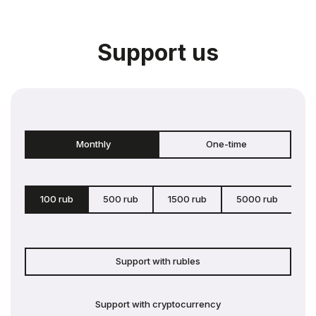
Support us
Monthly
One-time
100 rub
500 rub
1500 rub
5000 rub
c
Support with rubles
Support with cryptocurrency