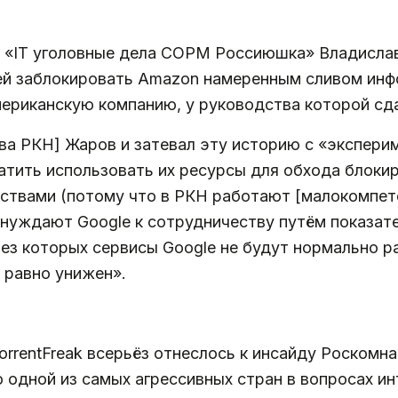
а «IT уголовные дела СОРМ Россиюшка» Владисл
ей заблокировать Amazon намеренным сливом ин
мериканскую компанию, у руководства которой сд
лава РКН] Жаров и затевал эту историю с «экспери
ратить использовать их ресурсы для обхода блоки
дствами (потому что в РКН работают [малокомпет
инуждают Google к сотрудничеству путём показат
без которых сервисы Google не будут нормально ра
 равно унижен».
orrentFreak всерьёз отнеслось к инсайду Роскомн
 одной из самых агрессивных стран в вопросах и