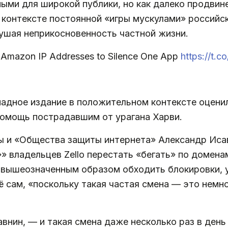
ыми для широкой публики, но как далеко продвин
в контексте постоянной «игры мускулами» российс
рушая неприкосновенность частной жизни.
on Amazon IP Addresses to Silence One App
https://t.
падное издание в положительном контексте оценил
омощь пострадавшим от урагана Харви.
 и «Общества защиты интернета» Александр Исав
» владельцев Zello перестать «бегать» по домена
а вышеозначенным образом обходить блокировки, у
её сам, «поскольку такая частая смена — это немн
внин, — и такая смена даже несколько раз в день 