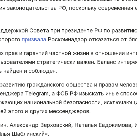
ния законодательства РФ, поскольку современная 
поддержкой Совета при президенте РФ по развити
которого
призвала
Роскомнадзор отказаться от бл
х прав и гарантий частной жизни в отношении ин
зователями стратегически важен. Баланс интере
ь найден и соблюден.
 развитию гражданского общества и правам чело
нджера Telegram, а ФСБ РФ изыскать иные способ
ожающих национальной безопасности, исключающи
лей этого и других мессенджеров.
н, Александр Верховский, Наталья Евдокимова, И
Илья Шаблинский».