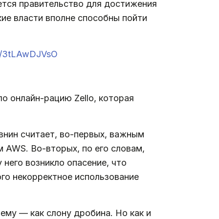
ется правительство для достижения
кие власти вполне способны пойти
co/3tLAwDJVsO
о онлайн-рацию Zello, которая
нин считает, во-первых, важным
м AWS. Во-вторых, по его словам,
 него возникло опасение, что
ого некорректное использование
ему — как слону дробина. Но как и