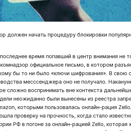
ор должен начать процедуру блокировки популяр
последнее время попавший в центр внимания не то
комнадзор официальное письмо, в котором разъя
кому бы то ни было «ключи шифрования». В свою 
ководства месссенджера оно не получало. Наканун
ое сложно воспринимать вне контекста дальнейш
дели неожиданно были вынесены из реестра запр
azon, которыми пользовалась онлайн-рация Zello
ошла проверку на прочность, когда стало известн
рии РФ в погоне за онлайн-рацией Zello, которая 