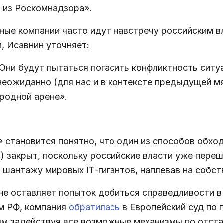
 из Роскомнадзора».
ные компании часто идут навстречу российским в
 Исавнин уточняет:
Они будут пытаться погасить конфликтность ситуа
 неожиданно (для нас и в контексте предыдущей м
родной арене».
» становится понятно, что один из способов обхо
) закрыт, поскольку российские власти уже переш
 шантажу мировых IT-гигантов, наплевав на собс
не оставляет попыток добиться справедливости в
м РФ, компания
обратилась
в Европейский суд по 
 задействуя все возможные механизмы по отстаи