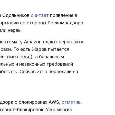
ав Здольников
считает
появление в
формации со стороны Роскомнадзора
али нервы:
ментом»: у Amazon сдают нервы, и он
ровки. То есть Жаров пытается
ентные люди]), а банальным
ельных и незаконных требований
ботать. Сейчас Zello переехали на
адзора о блокировках AWS,
отметив
,
нтернет-блокировок. Уже многие