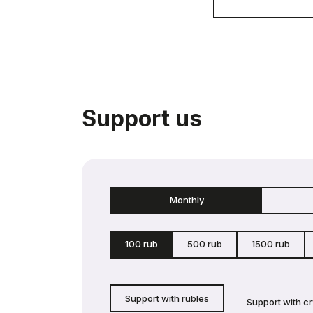
Support us
Monthly
100 rub
500 rub
1500 rub
Support with rubles
Support with c