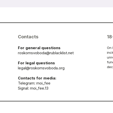
Contacts
18
For general questions
On 
roskomsvoboda@rublacklist.net
inc
unr
fun
For legal questions
dec
legal@roskomsvoboda.org
Contacts for media:
Telegram:
moi_fee
Signal: moi_fee.13