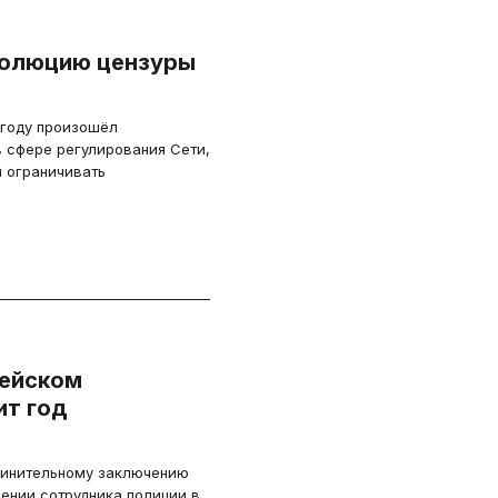
волюцию цензуры
году произошёл
в сфере регулирования Сети,
̆ ограничивать
цейском
ит год
бвинительному заключению
лении сотрудника полиции в