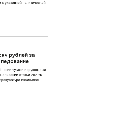
к указанной политической
яч рублей за
следование
рблении чувств верующих за
инализации статьи 282 УК
 прокуратура извинилась