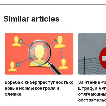
Similar articles
Борьба с киберпреступностью:
За чтение «
новые нормы контроля и
штраф, а VP
слежки
отягчающи
обстоятель