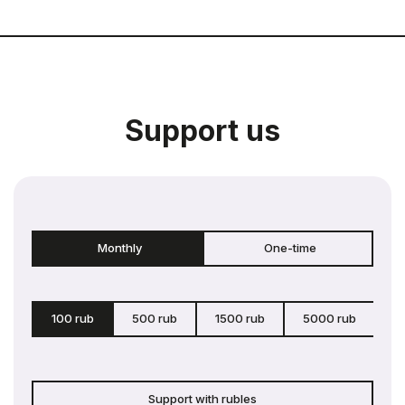
Support us
Monthly
One-time
100 rub
500 rub
1500 rub
5000 rub
c
Support with rubles