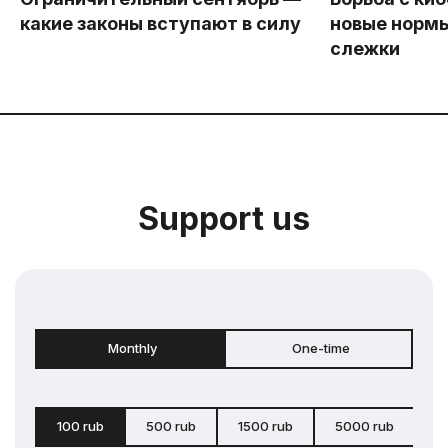
какие законы вступают в силу
новые нормы
слежки
Support us
Monthly
One-time
100 rub
500 rub
1500 rub
5000 rub
c