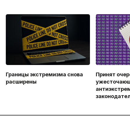
Границы экстремизма снова
Принят очер
расширены
ужесточаю
антиэкстре
законодател