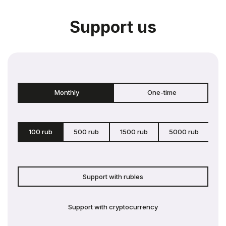
Support us
Monthly
One-time
100 rub
500 rub
1500 rub
5000 rub
c
Support with rubles
Support with cryptocurrency