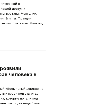
 связанной с
чившей доступ к
Кыргызстана, Монголии,
ии, Египта, Франции,
онезии, Вьетнама, Мьянмы,
проявили
рав человека в
ный «Всемирный доклад», в
рты» правительств ряда
ка, которые попали под
ьная часть доклада была