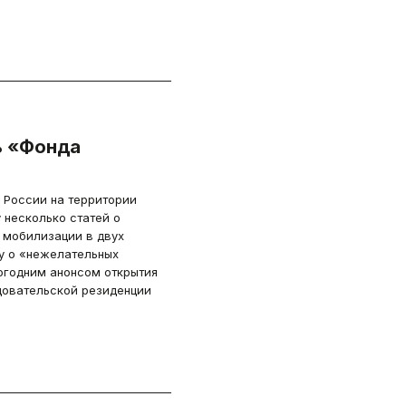
ь «Фонда
х России на территории
 несколько статей о
 мобилизации в двух
у о «нежелательных
огодним анонсом открытия
овательской резиденции