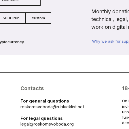
Monthly donatio
5000 rub
custom
technical, legal
work on digital 
Why we ask for sup
ryptocurrency
Contacts
18
For general questions
On 
roskomsvoboda@rublacklist.net
inc
unr
fun
For legal questions
dec
legal@roskomsvoboda.org