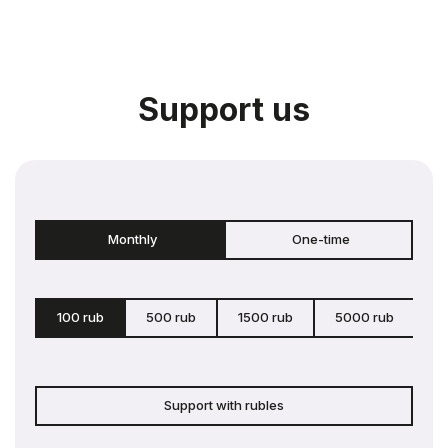
Support us
Monthly
One-time
100 rub
500 rub
1500 rub
5000 rub
c
Support with rubles