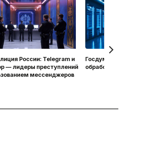
лиция России: Telegram и
Госдума приняла з
p — лидеры преступлений
обработки данных
ьзованием мессенджеров