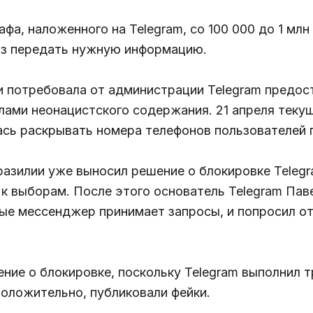
а, наложенного на Telegram, со 100 000 до 1 млн 
тказ передать нужную информацию.
и потребовала от администрации Telegram предос
лами неонацистского содержания. 21 апреля текущ
лась раскрывать номера телефонов пользователей
разилии уже выносил решение о блокировке Telegr
к выборам. После этого основатель Telegram Паве
рые мессенджер принимает запросы, и попросил о
ение о блокировке, поскольку Telegram выполнил 
положительно, публиковали фейки.