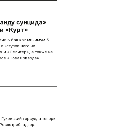
ганду суицида»
ни «Курт»
вил в бан как минимум 5
 выступавшего на
 и «Селигер», а также на
се «Новая звезда».
Гуковский горсуд, а теперь
 Роспотребнадзор.