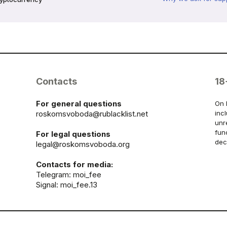
Contacts
18
For general questions
On 
roskomsvoboda@rublacklist.net
inc
unr
fun
For legal questions
dec
legal@roskomsvoboda.org
Contacts for media:
Telegram:
moi_fee
Signal: moi_fee.13