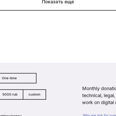
Показать еще
One-time
Monthly donatio
5000 rub
custom
technical, legal
work on digital 
Why we ask for sup
ryptocurrency