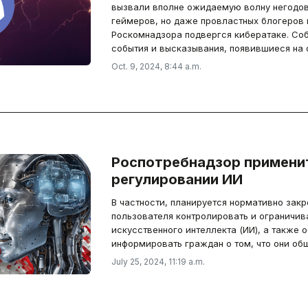
вызвали вполне ожидаемую волну негодов
геймеров, но даже провластных блогеров и
Роскомнадзора подвергся кибератаке. Со
события и высказывания, появившиеся на 
Oct. 9, 2024, 8:44 a.m.
Роспотребнадзор применит
регулировании ИИ
В частности, планируется нормативно зак
пользователя контролировать и ограничи
искусственного интеллекта (ИИ), а также 
информировать граждан о том, что они об
July 25, 2024, 11:19 a.m.