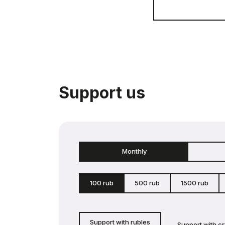
Support us
Monthly
100 rub
500 rub
1500 rub
Support with rubles
Support with c