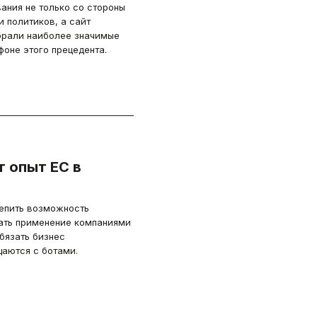
ания не только со стороны
 политиков, а сайт
брали наиболее значимые
фоне этого прецедента.
 опыт ЕС в
репить возможность
вать применение компаниями
обязать бизнес
щаются с ботами.