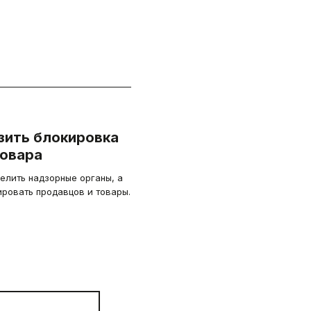
зить блокировка
товара
елить надзорные органы, а
ировать продавцов и товары.