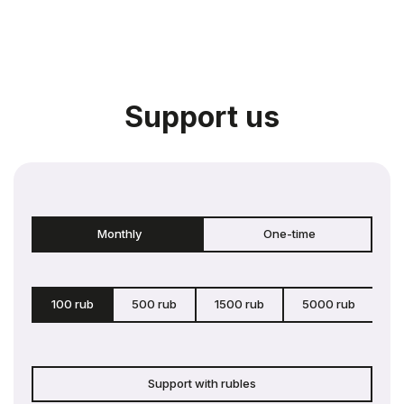
Support us
Monthly
One-time
100 rub
500 rub
1500 rub
5000 rub
c
Support with rubles