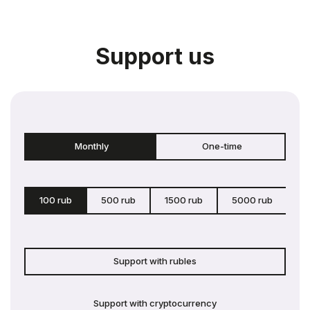
Support us
Monthly
One-time
100 rub
500 rub
1500 rub
5000 rub
c
Support with rubles
Support with cryptocurrency