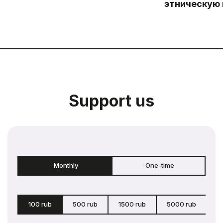
этническую
Support us
Monthly
One-time
100 rub
500 rub
1500 rub
5000 rub
c