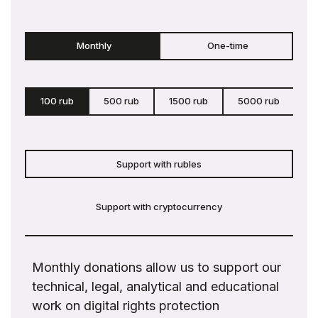
Monthly
One-time
100 rub
500 rub
1500 rub
5000 rub
c
Support with rubles
Support with cryptocurrency
Monthly donations allow us to support our
technical, legal, analytical and educational
work on digital rights protection