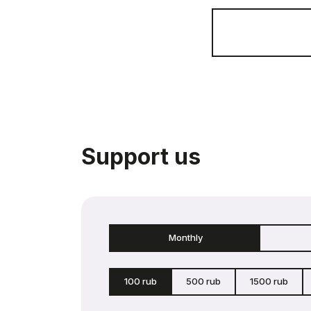
Support us
Monthly
100 rub
500 rub
1500 rub