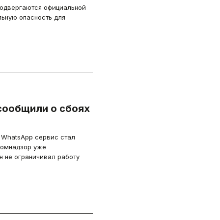
 подвергаются официальной
льную опасность для
сообщили о сбоях
и WhatsApp сервис стал
комнадзор уже
н не ограничивал работу