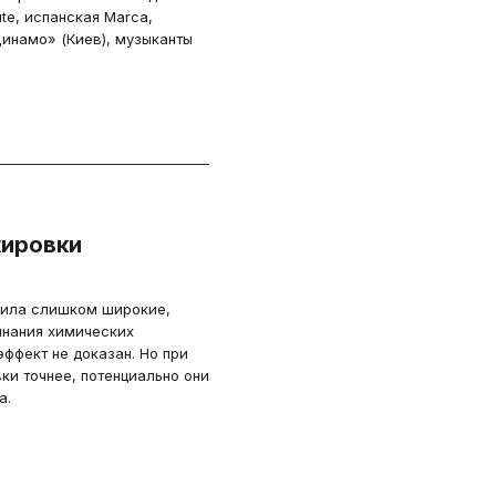
ute, испанская Marca,
Динамо» (Киев), музыканты
кировки
вила слишком широкие,
инания химических
ффект не доказан. Но при
ки точнее, потенциально они
а.