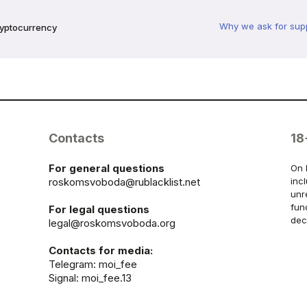
Why we ask for sup
ryptocurrency
Contacts
18
For general questions
On 
roskomsvoboda@rublacklist.net
inc
unr
fun
For legal questions
dec
legal@roskomsvoboda.org
Contacts for media:
Telegram:
moi_fee
Signal: moi_fee.13