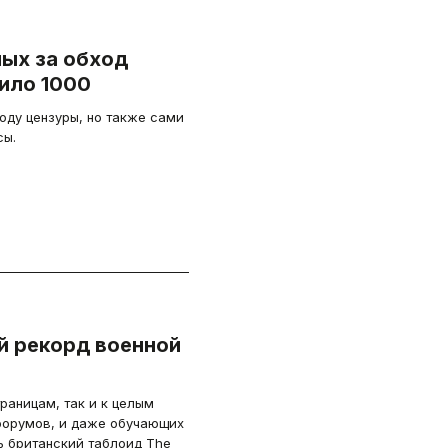
ых за обход
ило 1000
ходу цензуры, но также сами
сы.
й рекорд военной
раницам, так и к целым
форумов, и даже обучающих
ь британский таблоид The