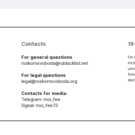
Contacts
18
For general questions
On 
roskomsvoboda@rublacklist.net
inc
unr
fun
For legal questions
dec
legal@roskomsvoboda.org
Contacts for media:
Telegram:
moi_fee
Signal: moi_fee.13