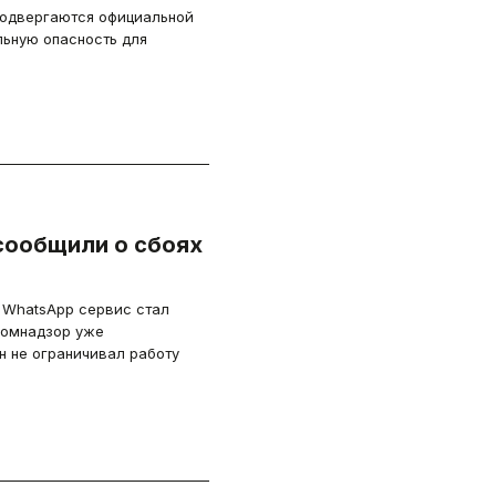
 подвергаются официальной
льную опасность для
сообщили о сбоях
и WhatsApp сервис стал
комнадзор уже
н не ограничивал работу