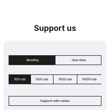
Support us
Monthly
One-time
100 rub
500 rub
1500 rub
5000 rub
c
Support with rubles